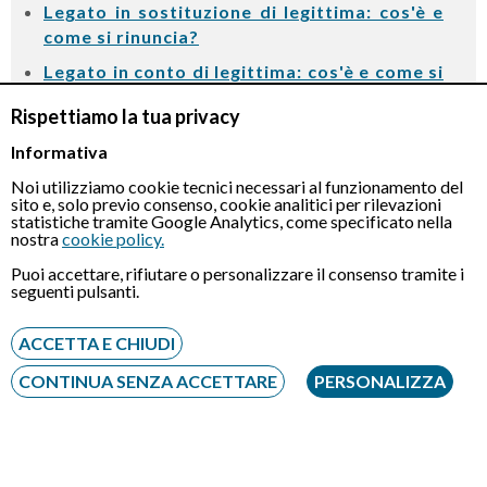
Legato in sostituzione di legittima: cos'è e
come si rinuncia?
Legato in conto di legittima: cos'è e come si
rinuncia?
Rispettiamo la tua privacy
Come funziona la successione delle quote
Informativa
societarie?
Noi utilizziamo cookie tecnici necessari al funzionamento del
Quota Disponibile Testamento: cos'è e
sito e, solo previo consenso, cookie analitici per rilevazioni
come si calcola?
statistiche tramite Google Analytics, come specificato nella
nostra
cookie policy.
Divisione ereditaria: cos'è e come funziona
Puoi accettare, rifiutare o personalizzare il consenso tramite i
l'atto notarile di divisione?
seguenti pulsanti.
Divisione ereditaria con conguaglio: cos'è e
come vengono tassate le divisioni?
ACCETTA E CHIUDI
Come rinunciare all'eredità: termini e costi
CONTINUA SENZA ACCETTARE
PERSONALIZZA
Rinuncia all’eredità: effetti, retroattività,
conseguenze per figli ed eredi
Revoca rinuncia eredità: procedura, tempi e