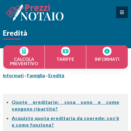
Eredità
CALCOLA
TARIFFE
INFORMATI
PREVENTIVO
Informati
›
Famiglia
›
Eredità
Quote ereditarie: cosa sono e come
vengono ripartite?
Acquisto quota ereditaria da coerede: cos'è
e come funziona?