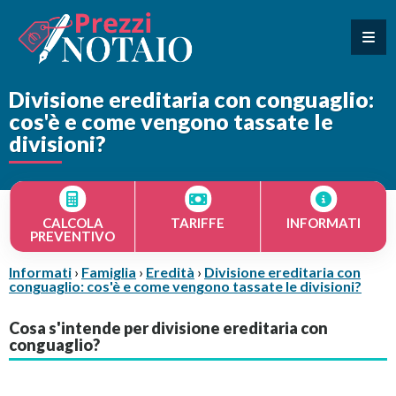
Divisione ereditaria con conguaglio:
cos'è e come vengono tassate le
divisioni?
CALCOLA
TARIFFE
INFORMATI
PREVENTIVO
Informati
›
Famiglia
›
Eredità
›
Divisione ereditaria con
conguaglio: cos'è e come vengono tassate le divisioni?
Cosa s'intende per divisione ereditaria con
conguaglio?