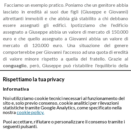
Facciamo un esempio pratico. Poniamo che un genitore abbia
lasciato in eredità ai suoi due figli (Giuseppe e Giovanni)
altrettanti immobili e che abbia già stabilito a chi debbano
essere assegnati gli edifici. Ipotizziamo che l'edificio
assegnato a Giuseppe abbia un valore di mercato di 150.000
euro e che quello assegnato a Giovanni abbia un valore di
mercato di 120.000 euro. Una situazione del genere
comporterebbe per Giovanni l'accesso ad una quota di eredità
di valore minore rispetto a quella del fratello. Grazie al
conguaglio
, però, Giuseppe può ristabilire l'equilibrio della
divisione ereditaria.
Rispettiamo la tua privacy
Molto spesso, però, le questioni relative alle divisioni
Informativa
immobiliari finiscono in tribunale. Infatti, sovente capita che
Noi utilizziamo cookie tecnici necessari al funzionamento del
tra gli eredi non vi sia un accordo sulla suddivisione dell'eredità
sito e, solo previo consenso, cookie analitici per rilevazioni
e che, dunque, venga affidata al giudice la risoluzione della
statistiche tramite Google Analytics, come specificato nella
nostra
cookie policy.
controversia. Dobbiamo partire dal presupposto che non è
possibile escludere totalmente dall'eredità un erede. La legge
Puoi accettare, rifiutare o personalizzare il consenso tramite i
stabilisce, infatti, che ai legittimi eredi spetta per legge una
seguenti pulsanti.