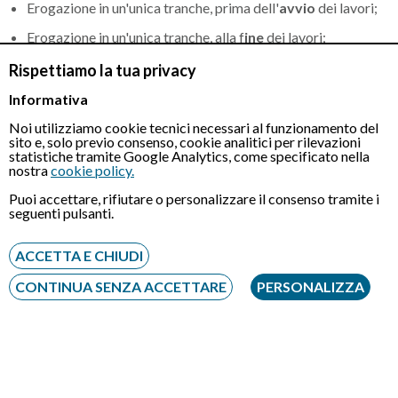
Erogazione in un'unica tranche, prima dell'
avvio
dei lavori;
Erogazione in un'unica tranche, alla f
ine
dei lavori;
Erogazione a SAL (
Stato Avanzamento Lavori
).
Rispettiamo la tua privacy
Informativa
Se si opta per lo Stato di Avanzamento Lavori l'erogazione del
Noi utilizziamo cookie tecnici necessari al funzionamento del
mutuo potrebbe avvenire in tre tranche. A tal proposito, va
sito e, solo previo consenso, cookie analitici per rilevazioni
statistiche tramite Google Analytics, come specificato nella
definito il tempo che dovrà trascorrere tra una tranche e l'altra.
nostra
cookie policy.
Inoltre, è altrettanto importante comprendere quando è
prevista l'erogazione dell'ultima tranche. In questo caso le
Puoi accettare, rifiutare o personalizzare il consenso tramite i
seguenti pulsanti.
opzioni sono due:
ACCETTA E CHIUDI
Al completamento dei lavori;
CONTINUA SENZA ACCETTARE
PERSONALIZZA
Al completamento delle pratiche di abitabilità e
accatastamento.
Se il mutuo ristrutturazione viene erogato in modalità Stato
Avanzamento Lavori, dovrai fare attenzione a come la banca