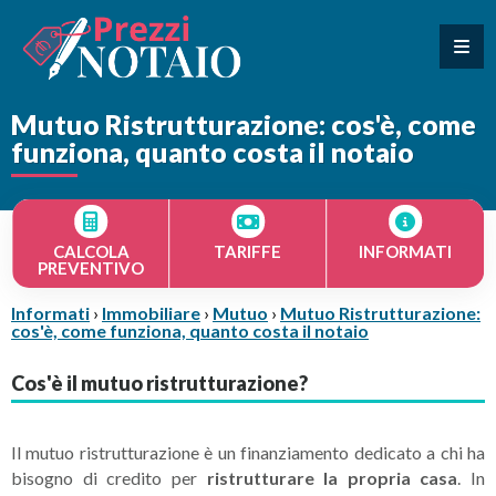
Mutuo Ristrutturazione: cos'è, come
funziona, quanto costa il notaio
CALCOLA
TARIFFE
INFORMATI
PREVENTIVO
Informati
›
Immobiliare
›
Mutuo
›
Mutuo Ristrutturazione:
cos'è, come funziona, quanto costa il notaio
Cos'è il mutuo ristrutturazione?
Il mutuo ristrutturazione è un finanziamento dedicato a chi ha
bisogno di credito per
ristrutturare la propria casa
. In