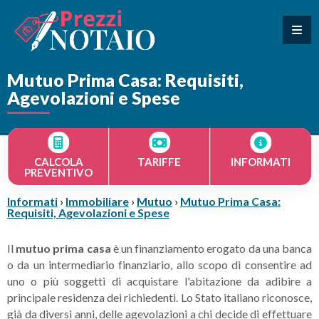
Mutuo Prima Casa: Requisiti,
Agevolazioni e Spese
CALCOLA
TARIFFE
INFORMATI
PREVENTIVO
Informati
›
Immobiliare
›
Mutuo
›
Mutuo Prima Casa:
Requisiti, Agevolazioni e Spese
Il
mutuo prima casa
è un finanziamento erogato da una banca
o da un intermediario finanziario, allo scopo di consentire ad
uno o più soggetti di acquistare l'abitazione da adibire a
principale residenza dei richiedenti. Lo Stato italiano riconosce,
già da diversi anni, delle agevolazioni a chi decide di effettuare