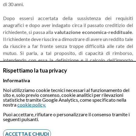
di 30 anni.
Dopo essersi accertata della sussistenza dei requisiti
anagrafici e dopo aver indagato circa il passato creditizio del
richiedente, si passa alla
valutazione economica-reddituale
.
Il richiedente deve riuscire a dimostrare di avere un reddito tale
da riuscire a far fronte senza troppe difficoltà alle rate del
mutuo. Si parla, a tal proposito, di capacità di rimborso,
intendendo con essa la definizione e il calcolo dell'importo
della rata facilmente sostenibile dal beneficiario. In genere, le
Rispettiamo la tua privacy
banche cercano di fare in modo che la rata mensile del
Informativa
richiedente sia pari o inferiore ad 1/3 del reddito mensile netto
del mutuatario.
Noi utilizziamo cookie tecnici necessari al funzionamento del
sito e, solo previo consenso, cookie analitici per rilevazioni
statistiche tramite Google Analytics, come specificato nella
Le banche sono più propense a concedere un mutuo a soggetti
nostra
cookie policy.
che hanno un contratto di lavoro a tempo indeterminato.
Puoi accettare, rifiutare o personalizzare il consenso tramite i
Questo, però, non vuol dire che le altre categorie professionali
seguenti pulsanti.
siano automaticamente escluse dalla possibilità di accedere al
finanziamento.
ACCETTA E CHIUDI