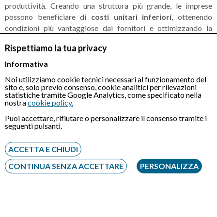
produttività. Creando una struttura più grande, le imprese
possono beneficiare di
costi unitari inferiori
, ottenendo
condizioni più vantaggiose dai fornitori e ottimizzando la
produzione.
Rispettiamo la tua privacy
Infine, sono da considerare le maggiori possibilità di
Informativa
investimento offerte dalla fusione. Unendo le risorse
Noi utilizziamo cookie tecnici necessari al funzionamento del
finanziarie e, dunque, le capacità di generare reddito delle due
sito e, solo previo consenso, cookie analitici per rilevazioni
aziende è più semplice finanziare progetti di sviluppo o
statistiche tramite Google Analytics, come specificato nella
nostra
cookie policy.
innovazione.
Puoi accettare, rifiutare o personalizzare il consenso tramite i
seguenti pulsanti.
Tipologie di fusioni societarie
ACCETTA E CHIUDI
Le principali tipologie di fusioni societarie sono:
CONTINUA SENZA ACCETTARE
PERSONALIZZA
Fusione per
unione
;
Fusione per
incorporazione
.