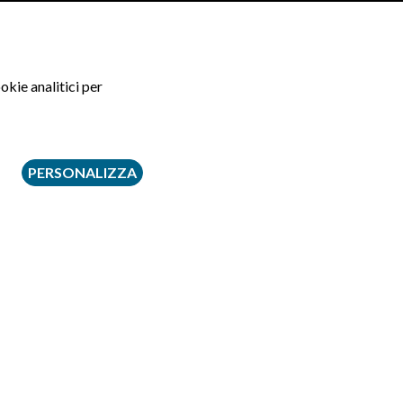
okie analitici per
PERSONALIZZA
to il profilo funzionale, energetico e
ituazioni che possano compromettere la
o il rogito. Ecco le principali domande