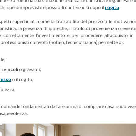
ndere a fondo la sua situazione tecnica, urbanistica e legale. Fare 
schi, spese impreviste e possibili contenziosi dopo il
rogito
.
petti superficiali, come la trattabilità del prezzo o le motivazio
istica, la presenza di ipoteche, il titolo di provenienza o eventu
 correttamente l’investimento e per procedere all’acquisto in
 professionisti coinvolti (notaio, tecnico, banca) permette di:
le;
li
vincoli
o gravami;
esso
o il rogito;
olezza.
 domande fondamentali da fare prima di comprare casa, suddivise 
onsapevolezza.