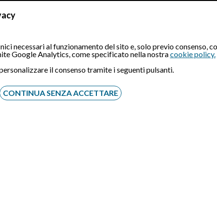
ti gli impianti?
vacy
 infiltrazioni?
no efficienti?
ici necessari al funzionamento del sito e, solo previo consenso, co
amite Google Analytics, come specificato nella nostra
cookie policy.
casa?
 personalizzare il consenso tramite i seguenti pulsanti.
rutturazione?
CONTINUA SENZA ACCETTARE
are l’immobile non solo dal punto di vista estetico, ma anche sot
ne legale e sui vincoli
enziale verificare che non vi siano vincoli legali, ipoteche o s
rare questi aspetti può comportare rischi significativi, anche dop
mobiliare.