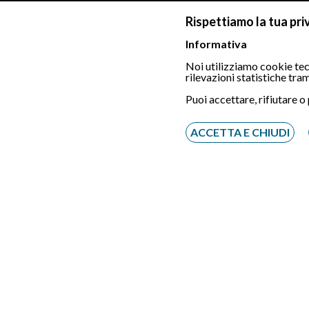
Quando sono stati realizzati o rifat
Rispettiamo la tua pri
L’immobile ha problemi di umidità o
Informativa
Gli infissi e l’isolamento termico so
Noi utilizziamo cookie tecn
rilevazioni statistiche tr
Qual è la
classe energetica
della 
Puoi accettare, rifiutare o
Sono stati effettuati lavori di rist
ACCETTA E CHIUDI
Porre queste domande ti aiuta a valut
strutturale.
Domande sulla situazio
Prima di acquistare un immobile è ess
piena disponibilità della casa. Trascu
da porre al venditore o all’agenzia im