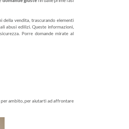
le
domande giuste
fin dalle prime fasi
ni della vendita, trascurando elementi
ali abusi edilizi. Queste informazioni,
 sicurezza. Porre domande mirate al
per ambito, per aiutarti ad affrontare