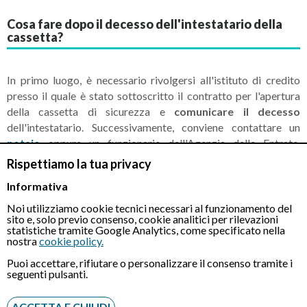
Cosa fare dopo il decesso dell'intestatario della
cassetta?
In primo luogo, è necessario rivolgersi all'istituto di credito
presso il quale è stato sottoscritto il contratto per l'apertura
della cassetta di sicurezza e
comunicare il decesso
dell'intestatario. Successivamente, conviene contattare un
notaio
oppure un funzionario dell'Agenzia delle Entrate.
Qualora si opti per quest'ultima strada, bisognerà
Rispettiamo la tua privacy
interfacciarsi con l'agenzia territorialmente competente e
Informativa
richiedere l'apertura direttamente oppure tramite l'intervento
della banca.
Noi utilizziamo cookie tecnici necessari al funzionamento del
sito e, solo previo consenso, cookie analitici per rilevazioni
statistiche tramite Google Analytics, come specificato nella
L'apertura di una cassetta di sicurezza con il notaio o con il
nostra
cookie policy.
funzionario dell'Agenzia delle Entrate è obbligatoria ogni volta
Puoi accettare, rifiutare o personalizzare il consenso tramite i
che si verifica il decesso dell'intestatario o di un cointestatario.
seguenti pulsanti.
Oltre alle due figure poc'anzi menzionate, potrebbe essere
necessaria la presenza di un
perito
che avrà il compito di
ACCETTA E CHIUDI