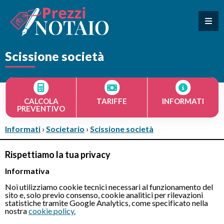
Scissione società
CALCOLA
TARIFFE
INFORMATI
PREVENTIVO
Informati
›
Societario
›
Scissione società
Rispettiamo la tua privacy
Informativa
Scissione societaria: cos'è, come avviene,
quanto costa?
Noi utilizziamo cookie tecnici necessari al funzionamento del
sito e, solo previo consenso, cookie analitici per rilevazioni
Scissione non proporzionale e asimmetrica:
statistiche tramite Google Analytics, come specificato nella
nostra
cookie policy.
le differenze