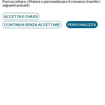
Puoi accettare, rifiutare o personalizzare il consenso tramite i
Scissione di due società: cos'è e come
seguenti pulsanti.
funziona la scissione doppia?
ACCETTA E CHIUDI
CONTINUA SENZA ACCETTARE
PERSONALIZZA
Chi siamo
Privacy policy
|
Cookie policy
|
Come funziona prezzi notaio
|
Condizioni generali di utilizzo
|
Note legali
|
Disclaimer
|
Modifica preferenze cookie