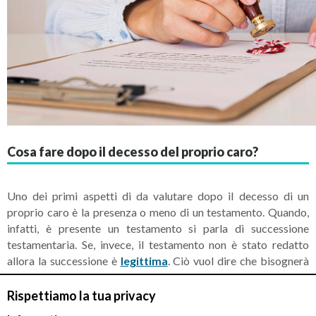
Cosa fare dopo il decesso del proprio caro?
Uno dei primi aspetti di da valutare dopo il decesso di un
proprio caro è la presenza o meno di un testamento. Quando,
infatti, è presente un testamento si parla di successione
testamentaria. Se, invece, il testamento non è stato redatto
allora la successione è
legittima
. Ciò vuol dire che bisognerà
innanzitutto
quantificare l'eredità
del defunto, considerando
l'ammontare complessivo dei beni ma anche eventuali
Rispettiamo la tua privacy
passività. Fatto questo si procederà ad individuare gli eredi e a